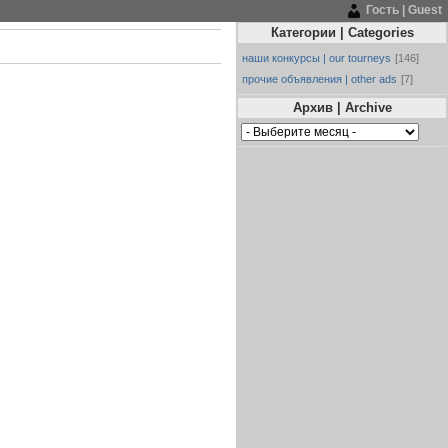
Гость | Guest
Категории | Categories
наши конкурсы | our tourneys
[146]
прочие объявления | other ads
[7]
Архив | Archive