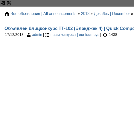
Все объявления | All announcements
»
2013
»
Декабрь | December
»
Объявлен блицконкурс ТТ-102 (Блэкджек 4) | Quick Composi
17/12/2013
|
admin
|
наши конкурсы | our tourneys
|
1438